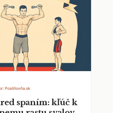
r: Posilňovňa.sk
pred spaním: kľúč k
emu rastu svalov