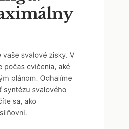
maximálny
e vaše svalové zisky. V
e počas cvičenia, aké
ovým plánom. Odhalíme
ť syntézu svalového
íte sa, ako
silňovni.