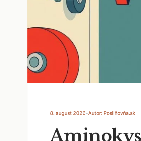
8. august 2026
•
Autor: Posilňovňa.sk
Aminokyse