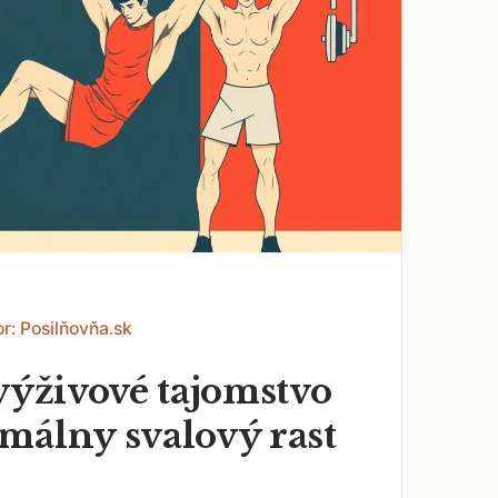
r: Posilňovňa.sk
výživové tajomstvo
málny svalový rast