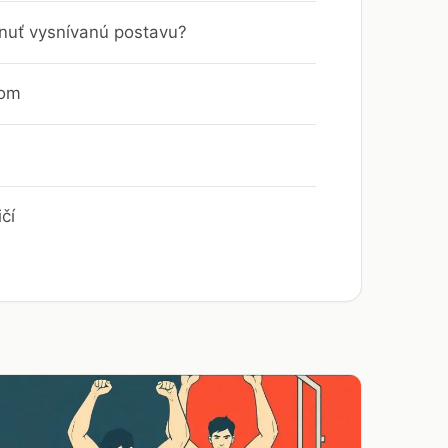
hnuť vysnívanú postavu?
lom
čí