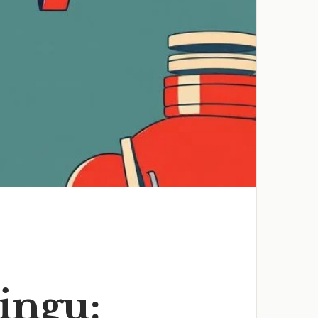
ingu: