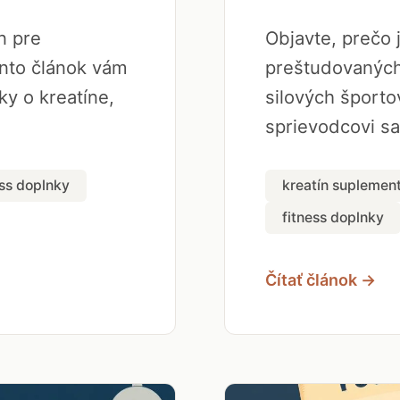
n pre
Objavte, prečo 
ento článok vám
preštudovaných
y o kreatíne,
silových šport
sprievodcovi sa.
ess doplnky
kreatín suplemen
fitness doplnky
Čítať článok →