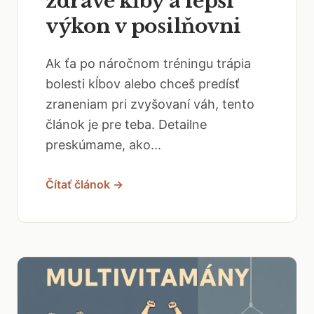
zdravé kĺby a lepší
výkon v posilňovni
Ak ťa po náročnom tréningu trápia
bolesti kĺbov alebo chceš predísť
zraneniam pri zvyšovaní váh, tento
článok je pre teba. Detailne
preskúmame, ako...
Čítať článok →