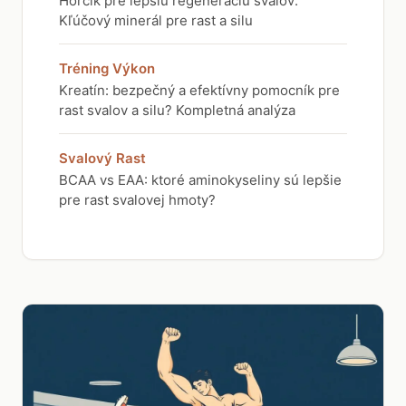
Horčík pre lepšiu regeneráciu svalov:
Kľúčový minerál pre rast a silu
Tréning Výkon
Kreatín: bezpečný a efektívny pomocník pre
rast svalov a silu? Kompletná analýza
Svalový Rast
BCAA vs EAA: ktoré aminokyseliny sú lepšie
pre rast svalovej hmoty?