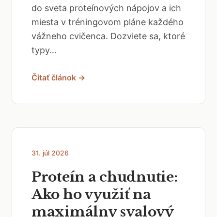
do sveta proteínových nápojov a ich
miesta v tréningovom pláne každého
vážneho cvičenca. Dozviete sa, ktoré
typy...
Čítať článok →
31. júl 2026
Proteín a chudnutie:
Ako ho využiť na
maximálny svalový