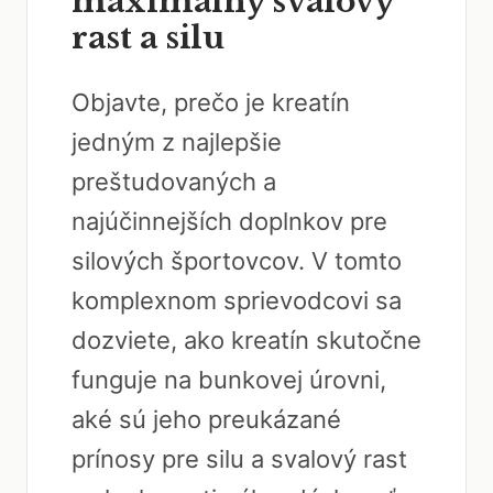
maximálny svalový
rast a silu
Objavte, prečo je kreatín
jedným z najlepšie
preštudovaných a
najúčinnejších doplnkov pre
silových športovcov. V tomto
komplexnom sprievodcovi sa
dozviete, ako kreatín skutočne
funguje na bunkovej úrovni,
aké sú jeho preukázané
prínosy pre silu a svalový rast