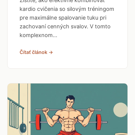
Zistite, ako efektívne kombinovať
kardio cvičenia so silovým tréningom
pre maximálne spalovanie tuku pri
zachovaní cenných svalov. V tomto
komplexnom...
Čítať článok →