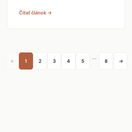
Čítať článok →
...
←
1
2
3
4
5
8
→