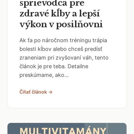
sprievodca pre
zdravé kĺby a lepší
výkon v posilňovni
Ak ťa po náročnom tréningu trápia
bolesti kĺbov alebo chceš predísť
zraneniam pri zvyšovaní váh, tento
článok je pre teba. Detailne
preskúmame, ako...
Čítať článok →