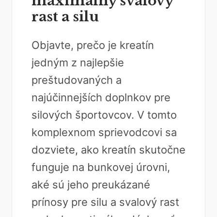
maximálny svalový
rast a silu
Objavte, prečo je kreatín
jedným z najlepšie
preštudovaných a
najúčinnejších doplnkov pre
silových športovcov. V tomto
komplexnom sprievodcovi sa
dozviete, ako kreatín skutočne
funguje na bunkovej úrovni,
aké sú jeho preukázané
prínosy pre silu a svalový rast