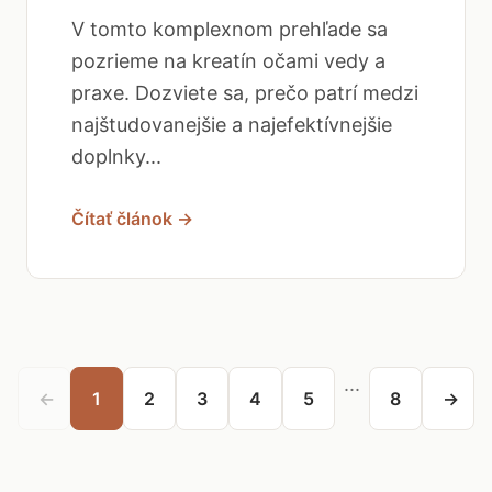
V tomto komplexnom prehľade sa
pozrieme na kreatín očami vedy a
praxe. Dozviete sa, prečo patrí medzi
najštudovanejšie a najefektívnejšie
doplnky...
Čítať článok →
...
←
1
2
3
4
5
8
→