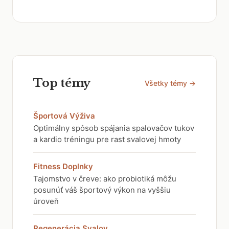
Top témy
Všetky témy →
Športová Výživa
Optimálny spôsob spájania spalovačov tukov
a kardio tréningu pre rast svalovej hmoty
Fitness Doplnky
Tajomstvo v čreve: ako probiotiká môžu
posunúť váš športový výkon na vyššiu
úroveň
Regenerácia Svalov