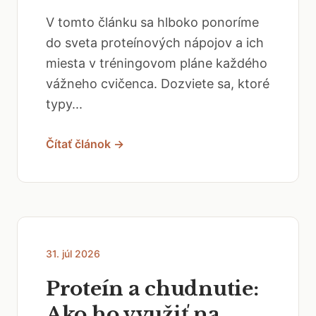
V tomto článku sa hlboko ponoríme
do sveta proteínových nápojov a ich
miesta v tréningovom pláne každého
vážneho cvičenca. Dozviete sa, ktoré
typy...
Čítať článok →
31. júl 2026
Proteín a chudnutie:
Ako ho využiť na