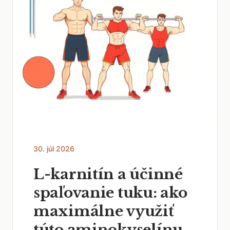
30. júl 2026
L-karnitín a účinné
spaľovanie tuku: ako
maximálne využiť
túto aminokyselínu