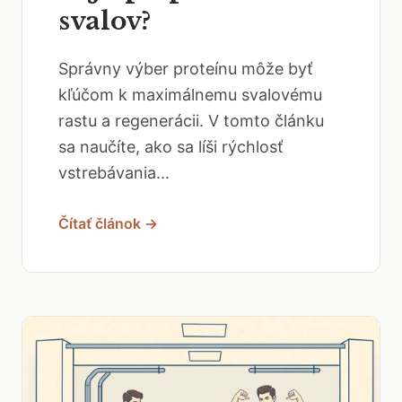
svalov?
Správny výber proteínu môže byť
kľúčom k maximálnemu svalovému
rastu a regenerácii. V tomto článku
sa naučíte, ako sa líši rýchlosť
vstrebávania...
Čítať článok →