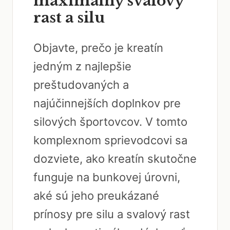
maximálny svalový
rast a silu
Objavte, prečo je kreatín
jedným z najlepšie
preštudovaných a
najúčinnejších doplnkov pre
silových športovcov. V tomto
komplexnom sprievodcovi sa
dozviete, ako kreatín skutočne
funguje na bunkovej úrovni,
aké sú jeho preukázané
prínosy pre silu a svalový rast