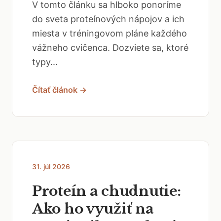
V tomto článku sa hlboko ponoríme
do sveta proteínových nápojov a ich
miesta v tréningovom pláne každého
vážneho cvičenca. Dozviete sa, ktoré
typy...
Čítať článok →
31. júl 2026
Proteín a chudnutie:
Ako ho využiť na