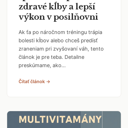
zdravé kĺby a lepší
výkon v posilňovni
Ak ťa po náročnom tréningu trápia
bolesti kĺbov alebo chceš predísť
zraneniam pri zvyšovaní váh, tento
článok je pre teba. Detailne
preskúmame, ako...
Čítať článok →