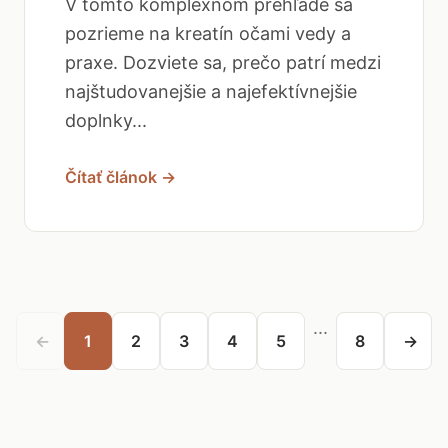
V tomto komplexnom prehľade sa
pozrieme na kreatín očami vedy a
praxe. Dozviete sa, prečo patrí medzi
najštudovanejšie a najefektívnejšie
doplnky...
Čítať článok →
...
←
1
2
3
4
5
8
→