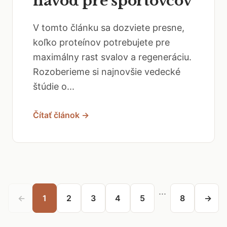
návod pre športovcov
V tomto článku sa dozviete presne,
koľko proteínov potrebujete pre
maximálny rast svalov a regeneráciu.
Rozoberieme si najnovšie vedecké
štúdie o...
Čítať článok →
...
←
1
2
3
4
5
8
→