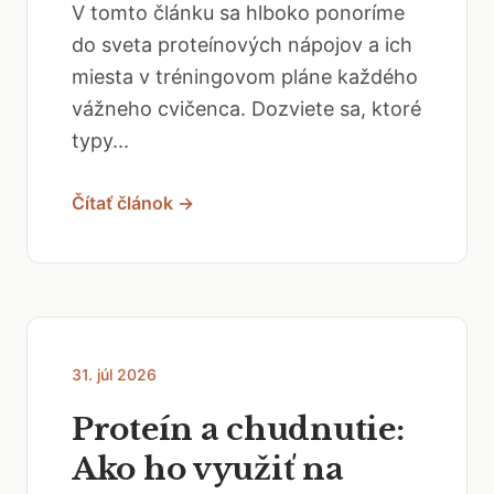
V tomto článku sa hlboko ponoríme
do sveta proteínových nápojov a ich
miesta v tréningovom pláne každého
vážneho cvičenca. Dozviete sa, ktoré
typy...
Čítať článok →
31. júl 2026
Proteín a chudnutie:
Ako ho využiť na