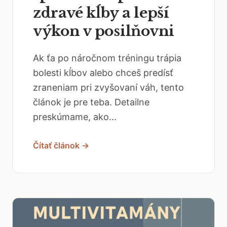
zdravé kĺby a lepší
výkon v posilňovni
Ak ťa po náročnom tréningu trápia
bolesti kĺbov alebo chceš predísť
zraneniam pri zvyšovaní váh, tento
článok je pre teba. Detailne
preskúmame, ako...
Čítať článok →