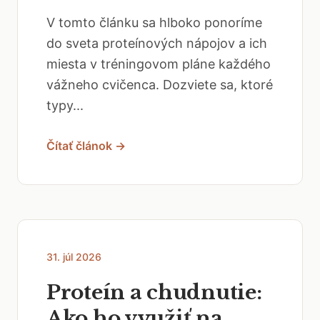
V tomto článku sa hlboko ponoríme
do sveta proteínových nápojov a ich
miesta v tréningovom pláne každého
vážneho cvičenca. Dozviete sa, ktoré
typy...
Čítať článok →
31. júl 2026
Proteín a chudnutie:
Ako ho využiť na