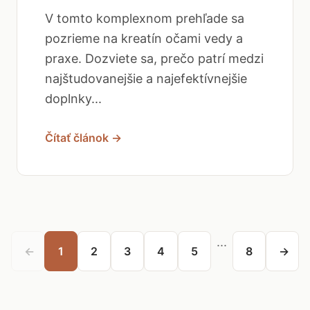
V tomto komplexnom prehľade sa
pozrieme na kreatín očami vedy a
praxe. Dozviete sa, prečo patrí medzi
najštudovanejšie a najefektívnejšie
doplnky...
Čítať článok →
...
←
1
2
3
4
5
8
→