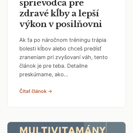
sprievodca pre
zdravé kĺby a lepší
výkon v posilňovni
Ak ťa po náročnom tréningu trápia
bolesti kĺbov alebo chceš predísť
zraneniam pri zvyšovaní váh, tento
článok je pre teba. Detailne
preskúmame, ako...
Čítať článok →