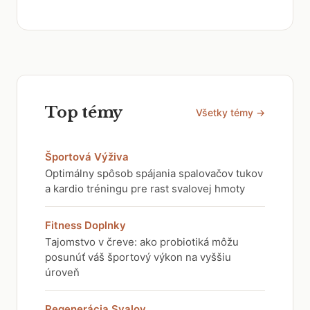
Top témy
Všetky témy →
Športová Výživa
Optimálny spôsob spájania spalovačov tukov
a kardio tréningu pre rast svalovej hmoty
Fitness Doplnky
Tajomstvo v čreve: ako probiotiká môžu
posunúť váš športový výkon na vyššiu
úroveň
Regenerácia Svalov