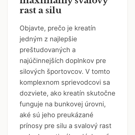
maximálny svalový
rast a silu
Objavte, prečo je kreatín
jedným z najlepšie
preštudovaných a
najúčinnejších doplnkov pre
silových športovcov. V tomto
komplexnom sprievodcovi sa
dozviete, ako kreatín skutočne
funguje na bunkovej úrovni,
aké sú jeho preukázané
prínosy pre silu a svalový rast