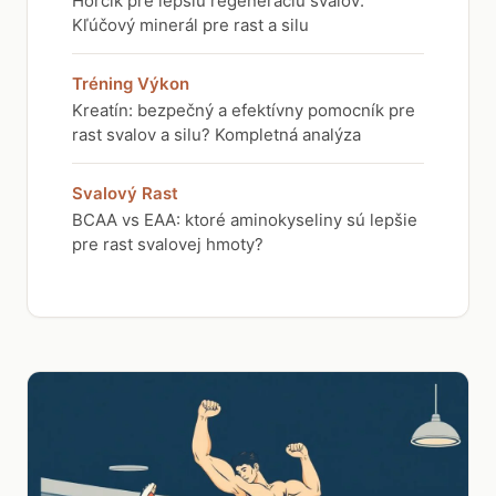
Horčík pre lepšiu regeneráciu svalov:
Kľúčový minerál pre rast a silu
Tréning Výkon
Kreatín: bezpečný a efektívny pomocník pre
rast svalov a silu? Kompletná analýza
Svalový Rast
BCAA vs EAA: ktoré aminokyseliny sú lepšie
pre rast svalovej hmoty?