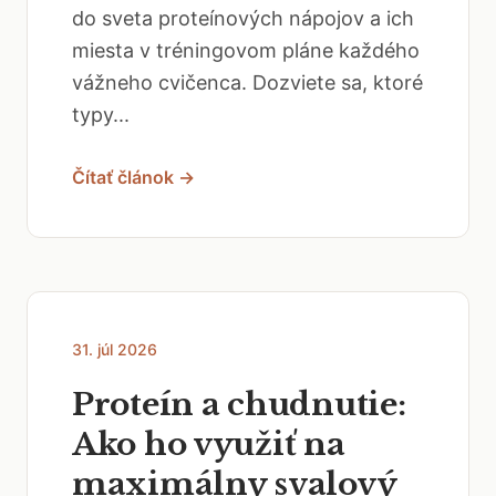
do sveta proteínových nápojov a ich
miesta v tréningovom pláne každého
vážneho cvičenca. Dozviete sa, ktoré
typy...
Čítať článok →
31. júl 2026
Proteín a chudnutie:
Ako ho využiť na
maximálny svalový