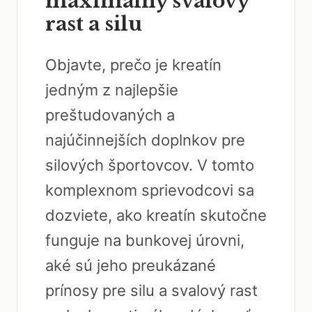
maximálny svalový
rast a silu
Objavte, prečo je kreatín
jedným z najlepšie
preštudovaných a
najúčinnejších doplnkov pre
silových športovcov. V tomto
komplexnom sprievodcovi sa
dozviete, ako kreatín skutočne
funguje na bunkovej úrovni,
aké sú jeho preukázané
prínosy pre silu a svalový rast