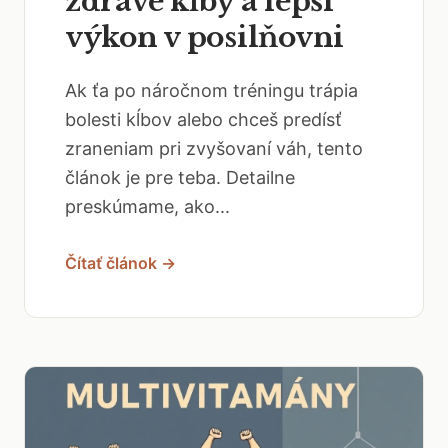
zdravé kĺby a lepší
výkon v posilňovni
Ak ťa po náročnom tréningu trápia
bolesti kĺbov alebo chceš predísť
zraneniam pri zvyšovaní váh, tento
článok je pre teba. Detailne
preskúmame, ako...
Čítať článok →