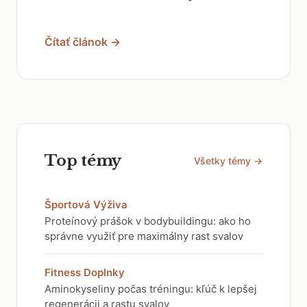
Čítať článok →
Top témy
Všetky témy →
Športová Výživa
Proteínový prášok v bodybuildingu: ako ho
správne využiť pre maximálny rast svalov
Fitness Doplnky
Aminokyseliny počas tréningu: kľúč k lepšej
regenerácii a rastu svalov