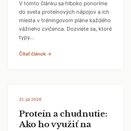
V tomto článku sa hlboko ponoríme
do sveta proteínových nápojov a ich
miesta v tréningovom pláne každého
vážneho cvičenca. Dozviete sa, ktoré
typy...
Čítať článok →
31. júl 2026
Proteín a chudnutie:
Ako ho využiť na