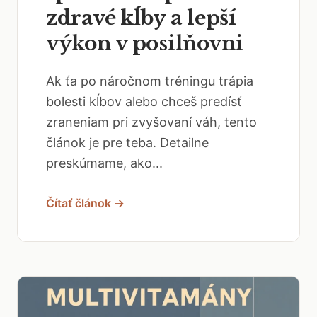
zdravé kĺby a lepší
výkon v posilňovni
Ak ťa po náročnom tréningu trápia
bolesti kĺbov alebo chceš predísť
zraneniam pri zvyšovaní váh, tento
článok je pre teba. Detailne
preskúmame, ako...
Čítať článok →