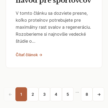
návod pre športovcov
V tomto článku sa dozviete presne,
koľko proteínov potrebujete pre
maximálny rast svalov a regeneráciu.
Rozoberieme si najnovšie vedecké
štúdie o...
Čítať článok →
...
←
1
2
3
4
5
8
→