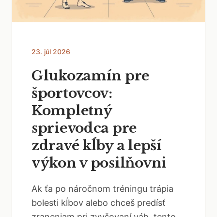
23. júl 2026
Glukozamín pre
športovcov:
Kompletný
sprievodca pre
zdravé kĺby a lepší
výkon v posilňovni
Ak ťa po náročnom tréningu trápia
bolesti kĺbov alebo chceš predísť
zraneniam pri zvyšovaní váh, tento