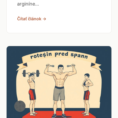
arginíne...
Čítať článok →