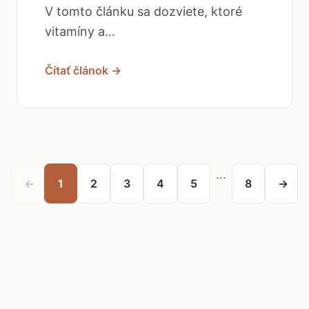
V tomto článku sa dozviete, ktoré
vitamíny a...
Čítať článok →
...
←
1
2
3
4
5
8
→