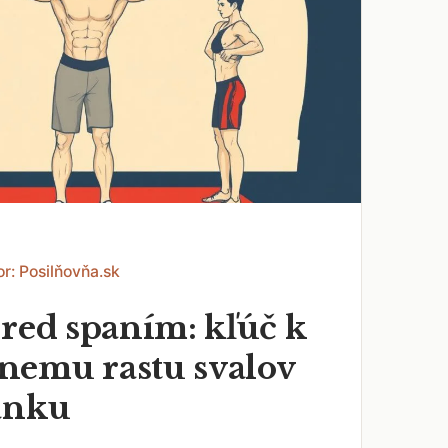
r: Posilňovňa.sk
pred spaním: kľúč k
emu rastu svalov
ánku