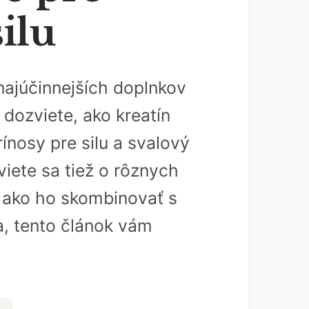
ilu
najúčinnejších doplnkov
dozviete, ako kreatín
ínosy pre silu a svalový
iete sa tiež o rôznych
a ako ho skombinovať s
a, tento článok vám