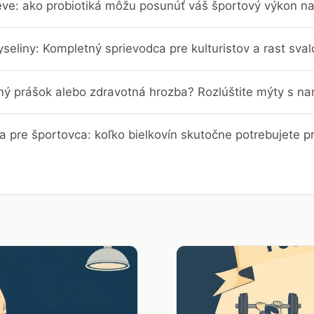
eve: ako probiotiká môžu posunúť váš športový výkon na
eliny: Kompletný sprievodca pre kulturistov a rast sval
čný prášok alebo zdravotná hrozba? Rozlúštite mýty s na
ia pre športovca: koľko bielkovín skutočne potrebujete p