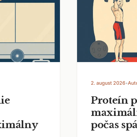
2. august 2026
•
Auto
ie
Proteín 
maximáln
ximálny
počas sp