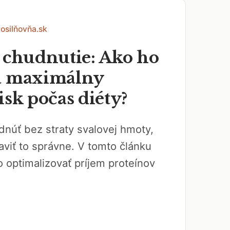
Posilňovňa.sk
a chudnutie: Ako ho
a maximálny
isk počas diéty?
núť bez straty svalovej hmoty,
aviť to správne. V tomto článku
o optimalizovať príjem proteínov