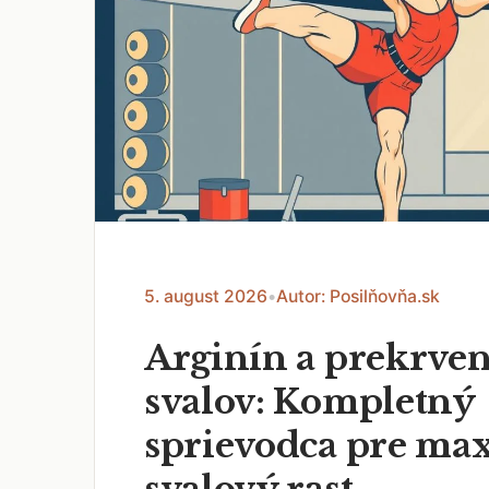
5. august 2026
•
Autor: Posilňovňa.sk
Arginín a prekrven
svalov: Kompletný
sprievodca pre ma
svalový rast