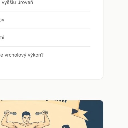
 vyššiu úroveň
ov
mi
re vrcholový výkon?