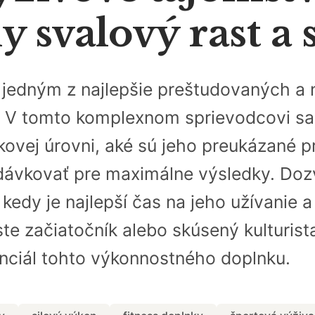
svalový rast a s
n jedným z najlepšie preštudovaných a 
. V tomto komplexnom sprievodcovi sa 
ovej úrovni, aké sú jeho preukázané pr
dávkovať pre maximálne výsledky. Dozv
 kedy je najlepší čas na jeho užívanie 
ste začiatočník alebo skúsený kulturist
nciál tohto výkonnostného doplnku.