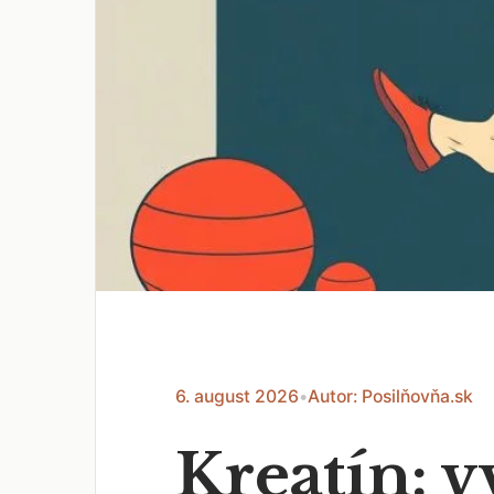
6. august 2026
•
Autor: Posilňovňa.sk
Kreatín: v