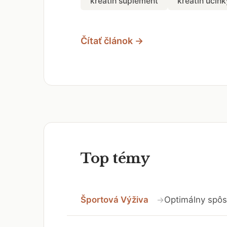
kreatín suplement
kreatín účink
Čítať článok →
Top témy
Športová Výživa
Optimálny spôso
→