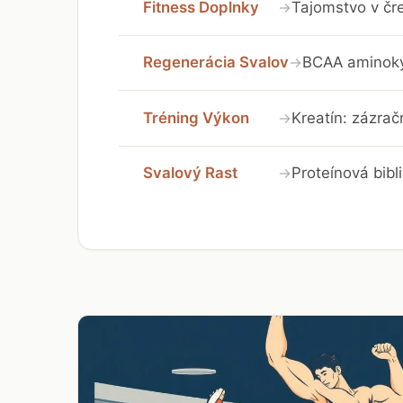
Fitness Doplnky
Tajomstvo v čr
→
Regenerácia Svalov
BCAA aminokys
→
Tréning Výkon
Kreatín: zázra
→
Svalový Rast
Proteínová bibl
→