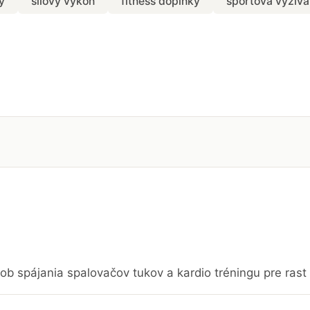
y
silový výkon
fitness doplnky
športová výživa
b spájania spalovačov tukov a kardio tréningu pre rast