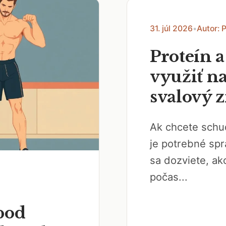
31. júl 2026
•
Autor: 
Proteín 
využiť n
svalový z
Ak chcete schud
je potrebné spr
sa dozviete, ak
počas...
pod