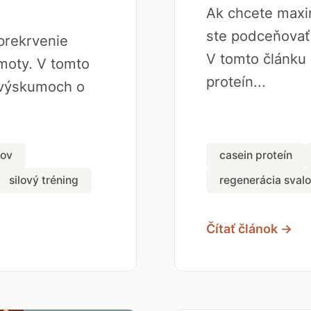
Ak chcete maxim
ste podceňovať
 prekrvenie
V tomto článku 
hmoty. V tomto
proteín...
 výskumoch o
lov
casein proteín
silový tréning
regenerácia sval
Čítať článok →